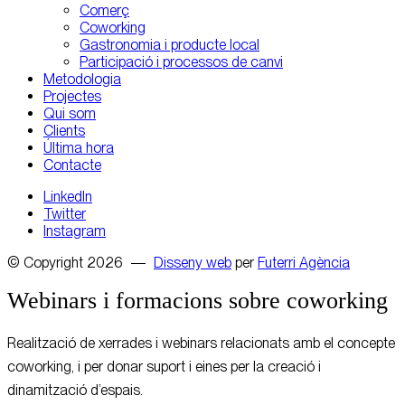
Comerç
Coworking
Gastronomia i producte local
Participació i processos de canvi
Metodologia
Projectes
Qui som
Clients
Última hora
Contacte
LinkedIn
Twitter
Instagram
© Copyright 2026 —
Disseny web
per
Futerri Agència
Webinars i formacions sobre coworking
Realització de xerrades i webinars relacionats amb el concepte
coworking, i per donar suport i eines per la creació i
dinamització d’espais.